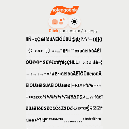
Click
para copiar / to copy
ñ
Ñ
~
ç
Ç
á
é
í
ó
ú
Á
É
Í
Ó
Ú
ü
Ü
@
¡
!
¿
?
⁄
\
°
—
(
)
[
]
{
}
〈
〉
‹
›
<
>
〔
〕
«
»
…
˜
§
¶
†
“
”
∞
µ
à
è
ì
ò
ù
À
È
Ì
Ò
Ù
©
®
™
$
£
¥
€
¢
₩
ƒ
ï
Ï
ç
Ç
ŀl
ĿL
♩
♪
♫
♬
â
ê
¬
¦
←
↑
→
↓
↔
−
♥
ª
#
ß
•
◦
ã
ẽ
ĩ
õ
ũ
Ã
Ẽ
Ĩ
Õ
Ũ
â
ê
î
ô
û
Â
Ê
Î
Ô
Û
ä
ë
ï
ö
ü
Ä
Ë
Ï
Ö
Ü
å
æ
ø
|
−
+
±
×
÷
%
‰
=
≠
≈
≡
<
>
≤
≥
∞
⅛
¼
⅜
½
⅝
¾
⅞
∫
∂
∆
∏
∑
√
∟
∩
∙
ƒ
ă
ě
ĭ
ŏ
ŭ
ā
ē
ī
ō
ū
Š
š
Č
č
Ć
ć
Ž
ž
Đ
đ
Ł
ł
☞
☜
☝
☟
☒
☑
*
¤
♠
♣
♦
^
?
!
;
|
⁰
¹
²
³
⁴
⁵
⁶
⁷
⁸
⁹
₀
₁
₂
₃
₄
₅
₆
₇
₈
₉
ˢᵗ
ⁿᵈ
ʳᵈ
ᵗʰ
ʳᵒ