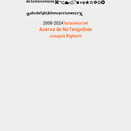
ᵈᵒ
ᵗᵒ
ᵐᵒ
ᵛᵒ
ᵐᵒ
ⁿᵒ
⌘
⌥
⏏
◁

'
■
⋆
⍟
★
☆
✡
✩
✪
✰
ᵃ
ᵇ
ᶜ
ᵈ
ᵉ
ᶠ
ᵍ
ʰ
ⁱ
ʲ
ᵏ
ˡ
ᵐ
ⁿ
ᵒ
ᵖ
ʳ
ˢ
ᵗ
ᵘ
ᵛ
ʷ
ˣ
ʸ
ᶻ
𝕏
2008-2024
lucasworcel
Acerca de NoTengoEnie
Joaquin Righetti